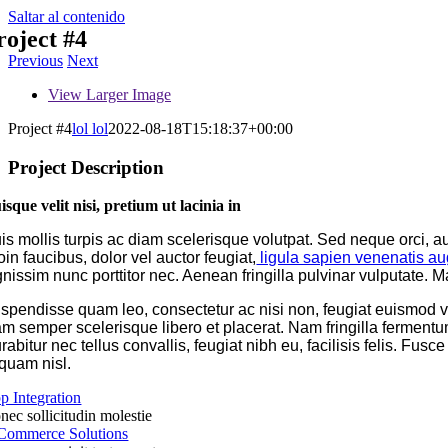
Saltar al contenido
roject #4
Previous
Next
View Larger Image
Project #4
lol lol
2022-08-18T15:18:37+00:00
Project Description
isque velit nisi, pretium ut lacinia in
is mollis turpis ac diam scelerisque volutpat. Sed neque orci, au
oin faucibus, dolor vel auctor feugiat,
ligula sapien venenatis a
gnissim nunc porttitor nec. Aenean fringilla pulvinar vulputate. Mau
spendisse quam leo, consectetur ac nisi non, feugiat euismod vel
m semper scelerisque libero et placerat. Nam fringilla fermentu
rabitur nec tellus convallis, feugiat nibh eu, facilisis felis. F
iquam nisl.
p Integration
nec sollicitudin molestie
Commerce Solutions