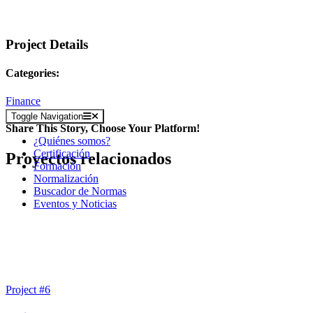
Project Details
Categories:
Finance
Toggle Navigation
Share This Story, Choose Your Platform!
¿Quiénes somos?
Certificación
Proyectos relacionados
Formación
Normalización
Buscador de Normas
Eventos y Noticias
Project #6