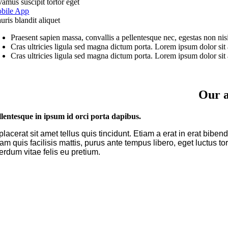
vamus suscipit tortor eget
bile App
uris blandit aliquet
Praesent sapien massa, convallis a pellentesque nec, egestas non nisi.
Cras ultricies ligula sed magna dictum porta. Lorem ipsum dolor sit a
Cras ultricies ligula sed magna dictum porta. Lorem ipsum dolor sit a
Our a
llentesque in ipsum id orci porta dapibus.
 placerat sit amet tellus quis tincidunt. Etiam a erat in erat bi
am quis facilisis mattis, purus ante tempus libero, eget luctus 
terdum vitae felis eu pretium.