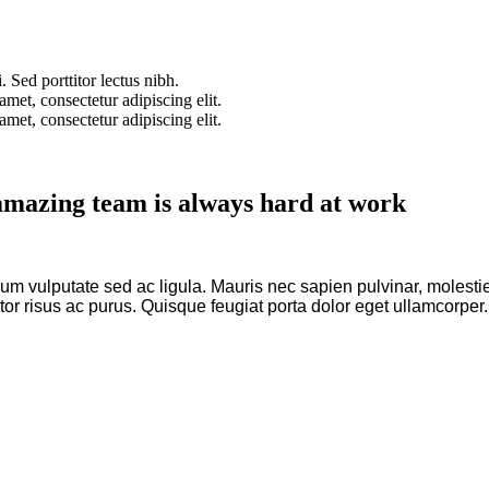
 Sed porttitor lectus nibh.
met, consectetur adipiscing elit.
met, consectetur adipiscing elit.
mazing team is always hard at work
bendum vulputate sed ac ligula. Mauris nec sapien pulvinar, molest
tortor risus ac purus. Quisque feugiat porta dolor eget ullamcorp