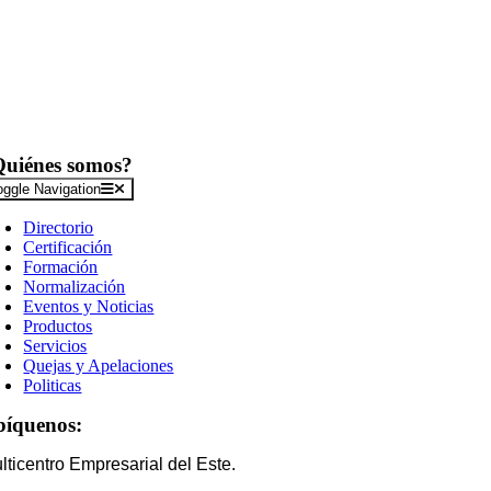
Quiénes somos?
oggle Navigation
Directorio
Certificación
Formación
Normalización
Eventos y Noticias
Productos
Servicios
Quejas y Apelaciones
Politicas
bíquenos:
lticentro Empresarial del Este.