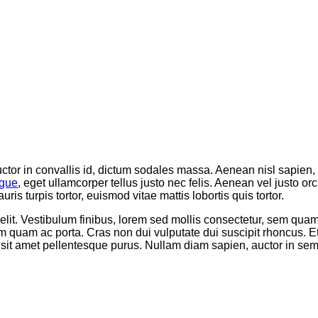
ctor in convallis id, dictum sodales massa. Aenean nisl sapien, 
ugue
, eget ullamcorper tellus justo nec felis. Aenean vel justo o
ris turpis tortor, euismod vitae mattis lobortis quis tortor.
it. Vestibulum finibus, lorem sed mollis consectetur, sem quam e
m quam ac porta. Cras non dui vulputate dui suscipit rhoncus. 
usce sit amet pellentesque purus. Nullam diam sapien, auctor in s