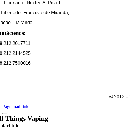
if Libertador, Núcleo A, Piso 1,
 Libertador Francisco de Miranda,
acao – Miranda
ntáctenos:
8 212 2017711
8 212 2144525
8 212 7500016
encionalcliente@fondonorma.org.ve
© 2012 –
Page load link
ll Things Vaping
ntact Info