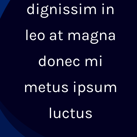
dignissim in
Eventos y Noticias
leo at magna
donec mi
metus ipsum
luctus