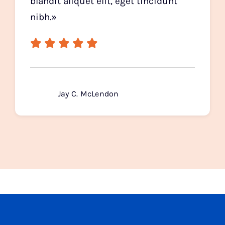
blandit aliquet elit, eget tincidunt
nibh.»
Jay C. McLendon