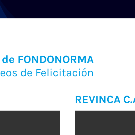
io de FONDONORMA
eos de Felicitación
REVINCA C.