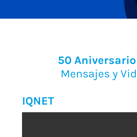
50 Aniversar
Mensajes y Vid
IQNET