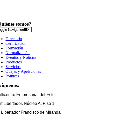
Quiénes somos?
oggle Navigation
Directorio
Certificación
Formación
Normalización
Eventos y Noticias
Productos
Servicios
Quejas y Apelaciones
Politicas
bíquenos:
lticentro Empresarial del Este.
if Libertador, Núcleo A, Piso 1,
 Libertador Francisco de Miranda,