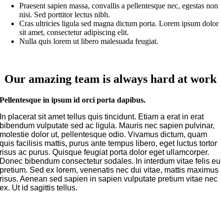
Praesent sapien massa, convallis a pellentesque nec, egestas non
nisi. Sed porttitor lectus nibh.
Cras ultricies ligula sed magna dictum porta. Lorem ipsum dolor
sit amet, consectetur adipiscing elit.
Nulla quis lorem ut libero malesuada feugiat.
Our amazing team is always hard at work
Pellentesque in ipsum id orci porta dapibus.
In placerat sit amet tellus quis tincidunt. Etiam a erat in erat
bibendum vulputate sed ac ligula. Mauris nec sapien pulvinar,
molestie dolor ut, pellentesque odio. Vivamus dictum, quam
quis facilisis mattis, purus ante tempus libero, eget luctus tortor
risus ac purus. Quisque feugiat porta dolor eget ullamcorper.
Donec bibendum consectetur sodales. In interdum vitae felis eu
pretium. Sed ex lorem, venenatis nec dui vitae, mattis maximus
risus. Aenean sed sapien in sapien vulputate pretium vitae nec
ex. Ut id sagittis tellus.