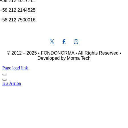
+58 212 2017711
+58 212 2144525
+58 212 7500016
atencionalcliente@fondonorma.org.ve
© 2012 – 2025 • FONDONORMA • All Rights Reserved •
Developed by Morna Tech
Page load link
Ir a Arriba