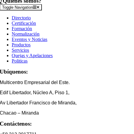
¿Quiénes somos?
Toggle Navigation
Directorio
Certificación
Formación
Normalización
Eventos y Noticias
Productos
Servicios
Quejas y Apelaciones
Politicas
Ubíquenos:
Multicentro Empresarial del Este.
Edif Libertador, Núcleo A, Piso 1,
Av Libertador Francisco de Miranda,
Chacao – Miranda
Contáctenos: