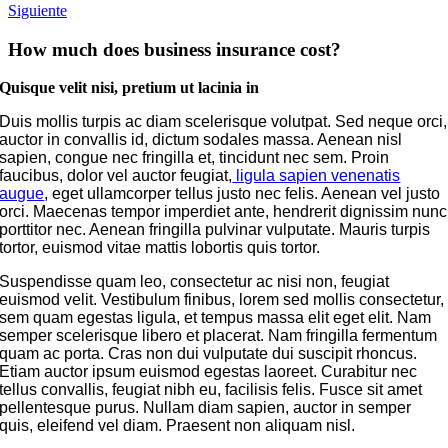
Siguiente
How much does business insurance cost?
Quisque velit nisi, pretium ut lacinia in
Duis mollis turpis ac diam scelerisque volutpat. Sed neque orci,
auctor in convallis id, dictum sodales massa. Aenean nisl
sapien, congue nec fringilla et, tincidunt nec sem. Proin
faucibus, dolor vel auctor feugiat,
ligula sapien venenatis
augue
, eget ullamcorper tellus justo nec felis. Aenean vel justo
orci. Maecenas tempor imperdiet ante, hendrerit dignissim nunc
porttitor nec. Aenean fringilla pulvinar vulputate. Mauris turpis
tortor, euismod vitae mattis lobortis quis tortor.
Suspendisse quam leo, consectetur ac nisi non, feugiat
euismod velit. Vestibulum finibus, lorem sed mollis consectetur,
sem quam egestas ligula, et tempus massa elit eget elit. Nam
semper scelerisque libero et placerat. Nam fringilla fermentum
quam ac porta. Cras non dui vulputate dui suscipit rhoncus.
Etiam auctor ipsum euismod egestas laoreet. Curabitur nec
tellus convallis, feugiat nibh eu, facilisis felis. Fusce sit amet
pellentesque purus. Nullam diam sapien, auctor in semper
quis, eleifend vel diam. Praesent non aliquam nisl.