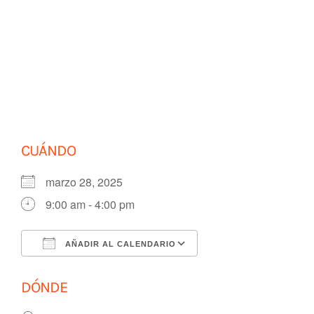
Saltar
al
contenido
CUÁNDO
marzo 28, 2025
9:00 am - 4:00 pm
AÑADIR AL CALENDARIO
Descargar ICS
Google Calendar
DÓNDE