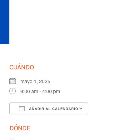
Saltar
al
contenido
CUÁNDO
mayo 1, 2025
9:00 am - 4:00 pm
AÑADIR AL CALENDARIO
Descargar ICS
Google Calendar
DÓNDE