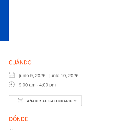
Saltar
al
contenido
CUÁNDO
junio 9, 2025 - junio 10, 2025
9:00 am - 4:00 pm
AÑADIR AL CALENDARIO
Descargar ICS
Google Calendar
DÓNDE